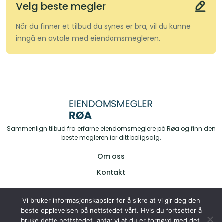
Velg beste megler
Når du finner et tilbud du synes er bra, vil du kunne
inngå en avtale med eiendomsmegleren.
Sammenlign tilbud fra erfarne eiendomsmeglere på Røa og finn den
beste megleren for ditt boligsalg.
Om oss
Kontakt
Vi bruker informasjonskapsler for å sikre at vi gir deg den
Personvernserklæring
beste opplevelsen på nettstedet vårt. Hvis du fortsetter å
Informasjonskapsler
bruke dette nettstedet, antar vi at du er fornøyd med det.